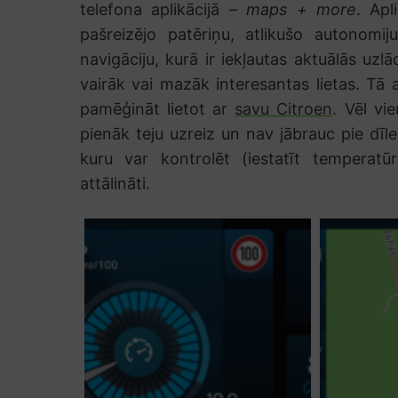
telefona aplikācijā –
maps + more
. Apl
pašreizējo patēriņu, atlikušo autonomij
navigāciju, kurā ir iekļautas aktuālās uzlā
vairāk vai mazāk interesantas lietas. Tā 
pamēģināt lietot ar
savu Citroen
. Vēl vi
pienāk teju uzreiz un nav jābrauc pie dīler
kuru var kontrolēt (iestatīt temperatūr
attālināti.