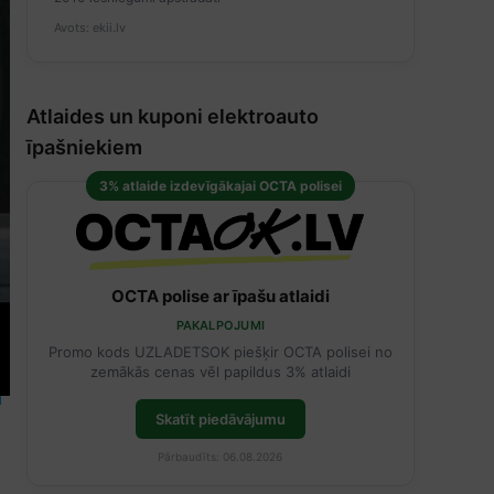
Avots: ekii.lv
Atlaides un kuponi elektroauto
īpašniekiem
3% atlaide izdevīgākajai OCTA polisei
OCTA polise ar īpašu atlaidi
PAKALPOJUMI
Promo kods UZLADETSOK piešķir OCTA polisei no
zemākās cenas vēl papildus 3% atlaidi
Skatīt piedāvājumu
Pārbaudīts: 06.08.2026