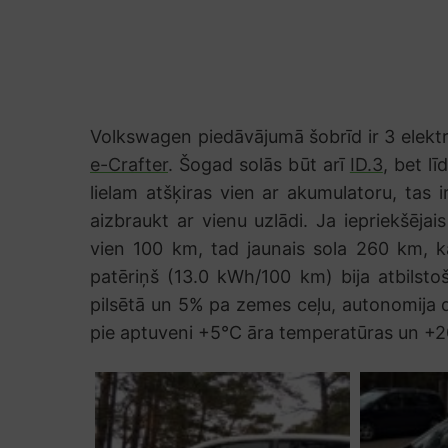
Volkswagen piedāvājumā šobrīd ir 3 elektr
e-Crafter
. Šogad solās būt arī
ID.3
, bet l
lielam atšķiras vien ar akumulatoru, tas ir
aizbraukt ar vienu uzlādi. Ja iepriekšējai
vien 100 km, tad jaunais sola 260 km, kas
patēriņš (13.0 kWh/100 km) bija atbilst
pilsētā un 5% pa zemes ceļu, autonomija drī
pie aptuveni +5°C āra temperatūras un +2