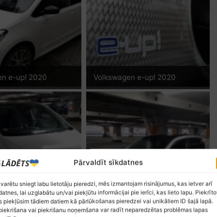
en e-up! 2020
Volkswagen e-up! 2020
Pārvaldīt sīkdatnes
 varētu sniegt labu lietotāju pieredzi, mēs izmantojam risinājumus, kas ietver arī
datnes, lai uzglabātu un/vai piekļūtu informācijai pie ierīci, kas lieto lapu. Piekrīto
 piekļūsim tādiem datiem kā pārlūkošanas pieredzei vai unikāliem ID šajā lapā.
en e-up! 2020
Volkswagen e-up! 2020
iekrišana vai piekrišanu noņemšana var radīt neparedzētas problēmas lapas