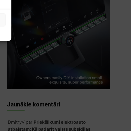
s
Jaunākie komentāri
DmitryV
par
Priekšlikumi elektroauto
atbalstam: Kā padarīt valsts subsīdijas