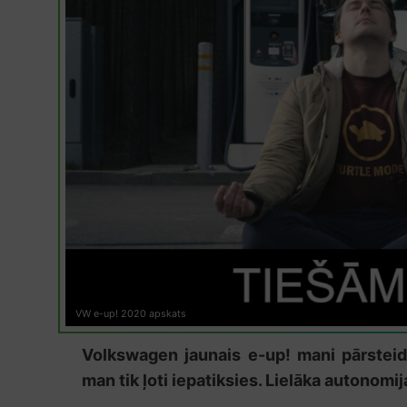
VW e-up! 2020 apskats
Volkswagen jaunais e-up! mani pārsteidz
man tik ļoti iepatiksies. Lielāka autonomi