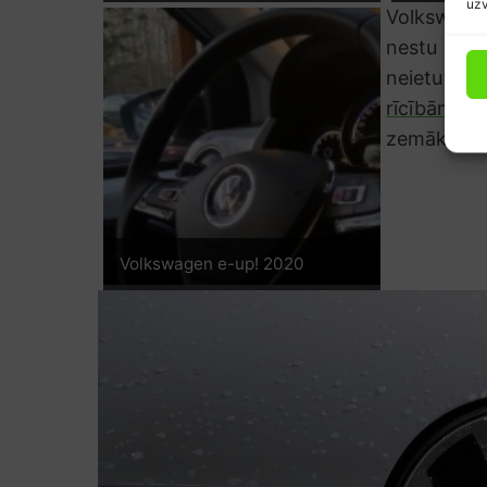
uzv
Volkswagen
nestu tā j
neietu ko
rīcībām pre
zemāk atra
Volkswagen e-up! 2020