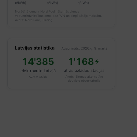
c/kWh)
c/kWh)
c/kWh)
Norādītā cena ir Nord Pool nākamās dienas
vairumtirdzniecības cena bez PVN un piegādātāja maksām.
Avots: Nord Pool / Elering
Latvijas statistika
Atjaunināts: 2026.g. 9. martā
14'385
1'168
ātrās uzlādes stacijas
elektroauto Latvijā
Avots:
Eiropas alternatīvo
Avots:
CSDD
degvielu observatorija