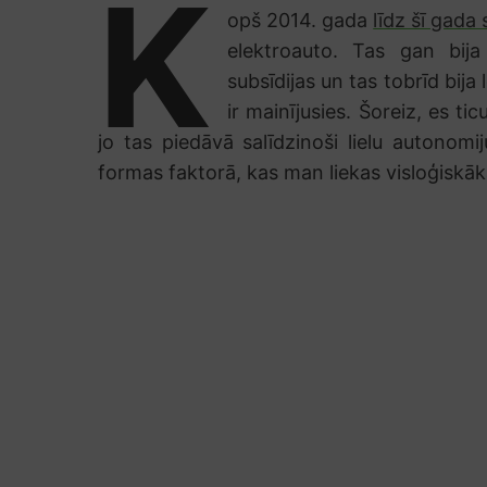
K
opš 2014. gada
līdz šī gad
elektroauto. Tas gan bija
subsīdijas un tas tobrīd bija
ir mainījusies. Šoreiz, es ti
jo tas piedāvā salīdzinoši lielu autonomi
formas faktorā, kas man liekas visloģiskāk