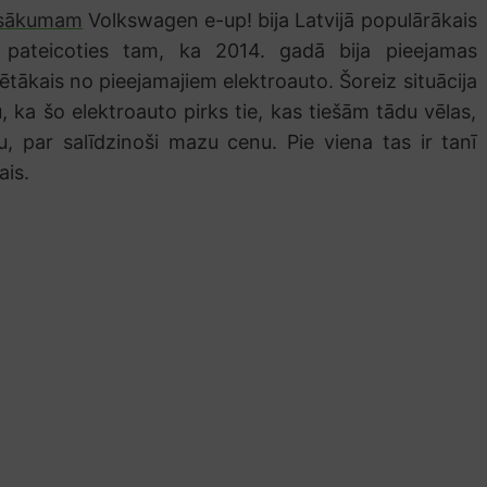
a sākumam
Volkswagen e-up! bija Latvijā populārākais
 pateicoties tam, ka 2014. gadā bija pieejamas
 lētākais no pieejamajiem elektroauto. Šoreiz situācija
cu, ka šo elektroauto pirks tie, kas tiešām tādu vēlas,
ju, par salīdzinoši mazu cenu. Pie viena tas ir tanī
ais.