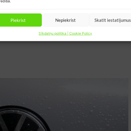
edībā.
 no visām savām automašīnām izvēlējās šo, lai tā
auno logo. Viņi varēja izvēlēties jauno Golf, bet tas
Piekrist
Nepiekrist
Skatīt iestatījumu
pā ar jauno VW tēlu, kas ir
atbildīgāks par savām
t vidi
. Es ar jauno VW e-up! nobraucu 500 km un
Sīkdatņu politika | Cookie Policy
dīsiet manus iespaidus par to.