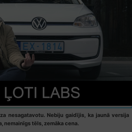
a nesagatavotu. Nebiju gaidījis, ka jaunā versija
ja, nemainīgs tēls, zemāka cena.