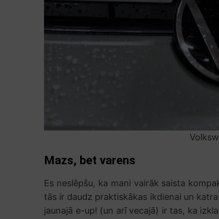
Volksw
Mazs, bet varens
Es neslēpšu, ka mani vairāk saista komp
tās ir daudz praktiskākas ikdienai un katr
jaunajā e-up! (un arī vecajā) ir tas, ka izkl