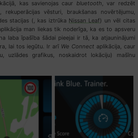
ikācijā, kas savienojas caur
bluetooth
, var redzēt
u, rekuperācijas vēsturi, braukšanas novērtējumu,
des stacijas (, kas iztrūka
Nissan Leaf
) un vēl citas
aplikācija man liekas tik noderīga, ka es to apsveru
ena laba īpašība šādai pieejai ir tā, ka atjauninājumi
a, lai tos iegūtu. Ir arī
We Connect
aplikācija, caur
u, uzlādes grafikus, noskaidrot lokāciju) mašīnu