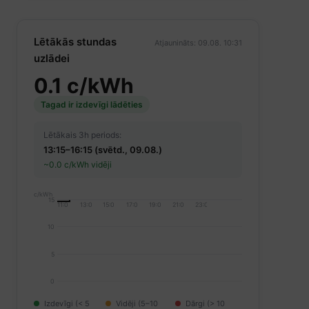
Lētākās stundas
Atjaunināts: 09.08. 10:31
uzlādei
0.1 c/kWh
Tagad ir izdevīgi lādēties
Lētākais 3h periods:
13:15–16:15 (svētd., 09.08.)
~0.0 c/kWh vidēji
c/kWh
15
11:00
13:00
15:00
17:00
19:00
21:00
23:00
10
5
0
Izdevīgi (< 5
Vidēji (5–10
Dārgi (> 10