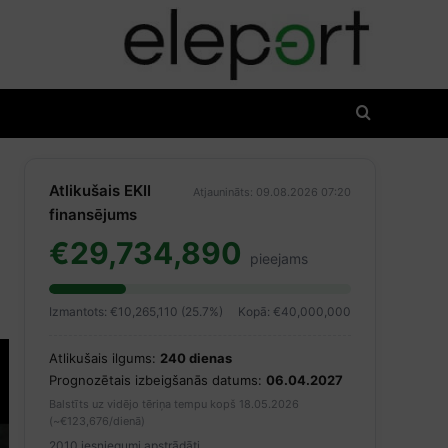
Atlikušais EKII
Atjaunināts: 09.08.2026 07:20
finansējums
€29,734,890
pieejams
Izmantots: €10,265,110 (25.7%)
Kopā: €40,000,000
Atlikušais ilgums:
240 dienas
Prognozētais izbeigšanās datums:
06.04.2027
Balstīts uz vidējo tēriņa tempu kopš 18.05.2026
(~€123,676/dienā)
2010 iesniegumi apstrādāti