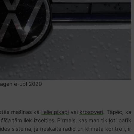
agen e-up! 2020
aktās mašīnas kā
lielie pikapi
vai
krosoveri
. Tāpēc, ka
a
fīča
tām liek izcelties. Pirmais, kas man tik ļoti patīk
aides sistēma, ja neskaita radio un klimata kontroli, ir