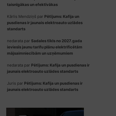
taisnīgākas un efektīvākas
Kārlis Mendziņš
par
Pētījums: Kafija un
pusdienas ir jaunais elektroauto uzlādes
standarts
nedarata
par
Sadales tīkls no 2027. gada
ieviesīs jaunu tarifu plānu elektrificētām
mājsaimniecībām un uzņēmumiem
nedarata
par
Pētījums: Kafija un pusdienas ir
jaunais elektroauto uzlādes standarts
Juris
par
Pētījums: Kafija un pusdienas ir
jaunais elektroauto uzlādes standarts