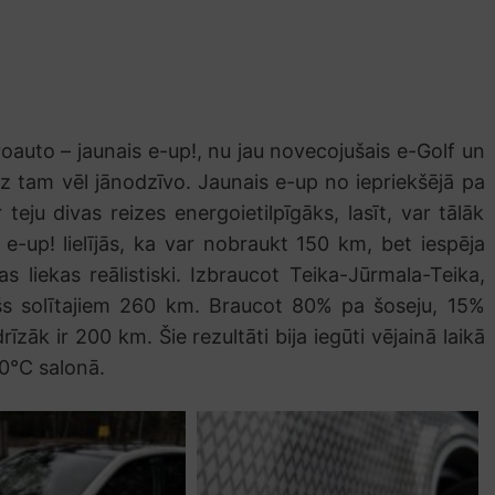
oauto – jaunais e-up!, nu jau novecojušais e-Golf un
īdz tam vēl jānodzīvo. Jaunais e-up no iepriekšējā pa
 teju divas reizes energoietilpīgāks, lasīt, var tālāk
s e-up! lielījās, ka var nobraukt 150 km, bet iespēja
 liekas reālistiski. Izbraucot Teika-Jūrmala-Teika,
ošs solītajiem 260 km. Braucot 80% pa šoseju, 15%
zāk ir 200 km. Šie rezultāti bija iegūti vējainā laikā
0°C salonā.